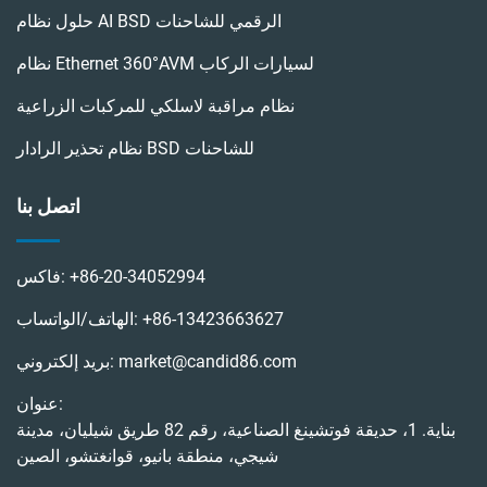
حلول نظام AI BSD الرقمي للشاحنات
نظام Ethernet 360°AVM لسيارات الركاب
نظام مراقبة لاسلكي للمركبات الزراعية
نظام تحذير الرادار BSD للشاحنات
اتصل بنا
+86-20-34052994
فاكس:
+86-13423663627
الهاتف/الواتساب:
market@candid86.com
بريد إلكتروني:
عنوان:
بناية. 1، حديقة فوتشينغ الصناعية، رقم 82 طريق شيليان، مدينة
شيجي، منطقة بانيو، قوانغتشو، الصين