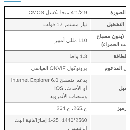
 الصورة
1/2.9"4 ميجا بكسل CMOS
د التشغيل
تيار مستمر 12 فولت
مل (بدون مصباح
110 مللي أمبير
تحت الحمراء)
 الطاقة
1.3 واط
كول المدعوم
بروتوكول ONVIF القياسي
يدعم متصفح Internet Explorer 6.0
عميل
أو الأحدث، IOS
ومنصات الأندرويد
ترميز
ح.265، ح.264
2560*1440، 1-25 إطارًا/ثانية البث
الرئيسي،