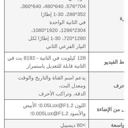
704*576، 640*480، 640*360،
352*288، 1-30 إطارًا
ورة
في الثانية الواحدة
2304*1296، 1920*1080،
1280*720، 1-30 إطارًا لكل
التيار الفرعي الثاني
128 كيلوبت في الثانية - 8192 بت في
ط الفيديو
الثانية قابلة للتعديل باستمرار
يدعم اسم القناة والتاريخ والوقت
لأحرف
ومعدل البت،
الدقة، وتراكب الأحرف
اللون
0.05Lux@F1.2
؛ الأبيض
دنى من الإضاءة
والأسود
0.005Lux@F1.2
؛
ة واسعة
>80 ديسيبل