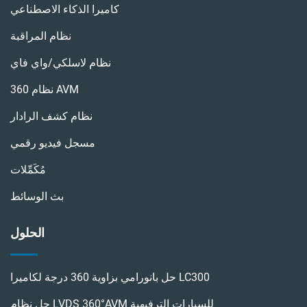
كاميرا الذكاء الاصطناعي
نظام المراقبة
نظام لاسلكي/واي فاي
نظام 360 AVM
نظام كشف الرادار
مسجل فيديو رقمي
مُكَمِّلات
بث الوسائط
الحلول
حل بانورامي بزاوية 360 درجة لكاميرا LC300
حل نظام LVDS 360°AVM للسيارات الترفيهية