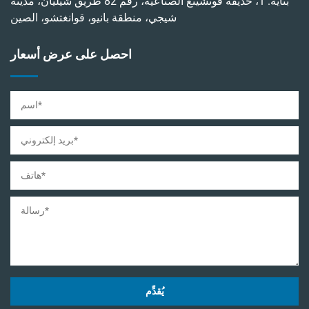
بناية. 1، حديقة فوتشينغ الصناعية، رقم 82 طريق شيليان، مدينة
شيجي، منطقة بانيو، قوانغتشو، الصين
احصل على عرض أسعار
يُقدِّم