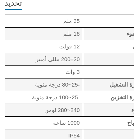
تحديد
35 ملم
لضوء
18 ملم
مل
12 فولت
مل
200±20 مللي أمبير
3 وات
ارة التشغيل
-25~80 درجة مئوية
ارة التخزين
-25~100 درجة مئوية
وء
240~280 لومن
صباح
1000 ساعة
IP54